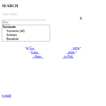
SEARCH
Clear filters
X
Extras:
New construction
Garden
Modern
Terrace
Sea views
Near schools
First line to the sea
Garage
Private pool
Vacation rental license
Communal pool
Less than 20 minutes from Palma
e-mail