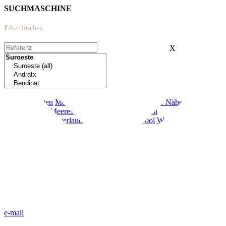
SUCHMASCHINE
Filter löschen
X
Extras:
Neubau
Garten
Modern
Terrasse
Meerblick
In der Nähe von
Schulen
Erste Meeresreihe
Garage
Privater Pool
Ferienvermietungserlaubnis
Gemeinschaftspool
Weniger als 20
Minuten von Palma
e-mail