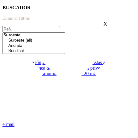
BUSCADOR
Eliminar filtros
X
Extras:
Nueva construcción
Jardín
Moderno
Terraza
Vistas al mar
Cerca de
colegios
Primera línea de mar
Garaje
Piscina privada
Licencia
vacacional
Piscina comunitaria
Menos de 20 minutos de palma
e-mail