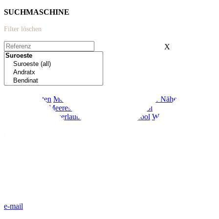
SUCHMASCHINE
Filter löschen
X
Extras:
Neubau
Garten
Modern
Terrasse
Meerblick
In der Nähe von
Schulen
Erste Meeresreihe
Garage
Privater Pool
Ferienvermietungserlaubnis
Gemeinschaftspool
Weniger als 20
Minuten von Palma
e-mail