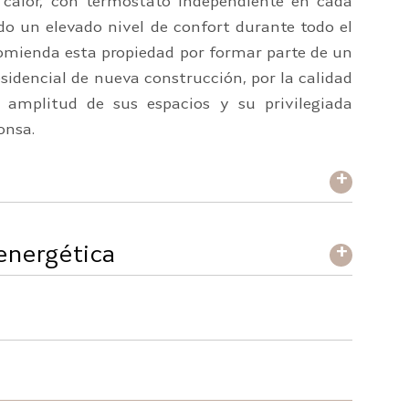
calor, con termostato independiente en cada
do un elevado nivel de confort durante todo el
comienda esta propiedad por formar parte de un
sidencial de nueva construcción, por la calidad
 amplitud de sus espacios y su privilegiada
onsa.
+
 energética
+