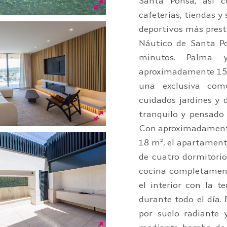
Santa Ponsa, así c
cafeterías, tiendas 
deportivos más prest
Náutico de Santa Po
minutos. Palma y
aproximadamente 15 
una exclusiva com
cuidados jardines y 
tranquilo y pensado 
Con aproximadamente
18 m², el apartament
de cuatro dormitori
cocina completament
el interior con la t
durante todo el día.
por suelo radiante 