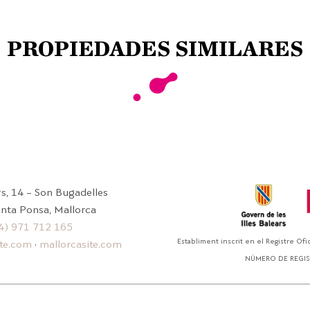
PROPIEDADES SIMILARES
ars, 14 – Son Bugadelles
nta Ponsa, Mallorca
34) 971 712 165
Establiment inscrit en el Registre Ofic
ite.com
·
mallorcasite.com
NÚMERO DE REGIS