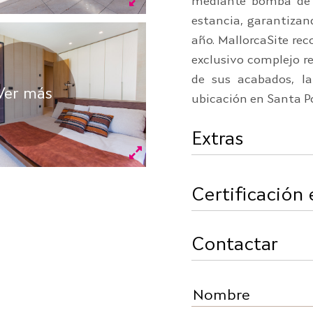
mediante bomba de 
estancia, garantizan
año. MallorcaSite re
exclusivo complejo re
de sus acabados, la
Ver más
ubicación en Santa P
Extras
Certificación
Contactar