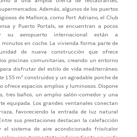
omo a una amplia oferta de restaurantes,
y supermercados. Además, algunos de los puertos
igiosos de Mallorca, como Port Adriano, el Club
nsa y Puerto Portals, se encuentran a pocos
 su aeropuerto internacional están a
minutos en coche. La vivienda forma parte de
unidad de nueva construcción que ofrece
dos piscinas comunitarias, creando un entorno
para disfrutar del estilo de vida mediterráneo.
 155 m² construidos y un agradable porche de
o ofrece espacios amplios y luminosos. Dispone
os, tres baños, un amplio salón-comedor y una
e equipada. Los grandes ventanales conectan
erraza, favoreciendo la entrada de luz natural
 Entre sus prestaciones destacan la calefacción
y el sistema de aire acondicionado frío/calor