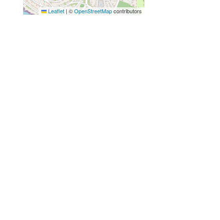
Leaflet
|
©
OpenStreetMap
contributors