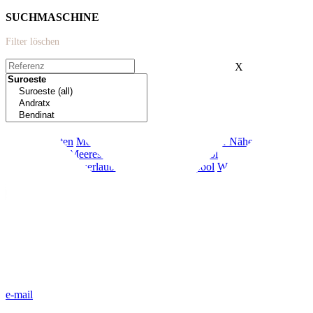
SUCHMASCHINE
Filter löschen
X
Extras:
Neubau
Garten
Modern
Terrasse
Meerblick
In der Nähe von
Schulen
Erste Meeresreihe
Garage
Privater Pool
Ferienvermietungserlaubnis
Gemeinschaftspool
Weniger als 20
Minuten von Palma
e-mail