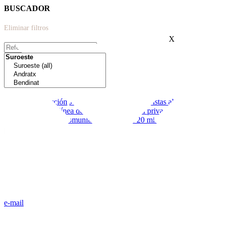
BUSCADOR
Eliminar filtros
X
Extras:
Nueva construcción
Jardín
Moderno
Terraza
Vistas al mar
Cerca de
colegios
Primera línea de mar
Garaje
Piscina privada
Licencia
vacacional
Piscina comunitaria
Menos de 20 minutos de palma
e-mail