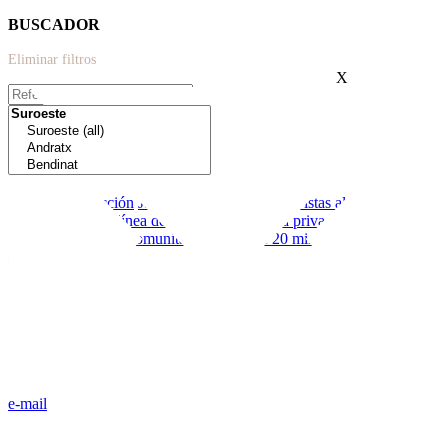
BUSCADOR
Eliminar filtros
X
Extras:
Nueva construcción
Jardín
Moderno
Terraza
Vistas al mar
Cerca de
colegios
Primera línea de mar
Garaje
Piscina privada
Licencia
vacacional
Piscina comunitaria
Menos de 20 minutos de palma
e-mail