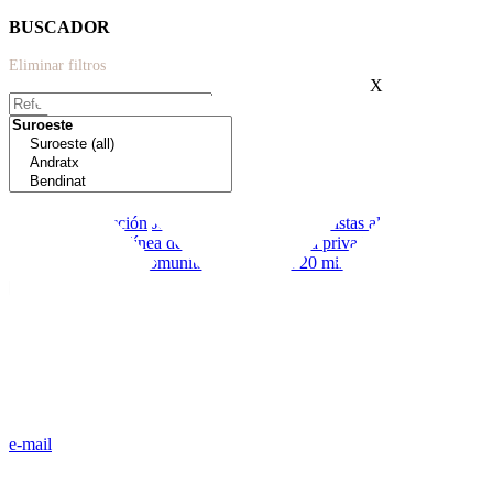
BUSCADOR
Eliminar filtros
X
Extras:
Nueva construcción
Jardín
Moderno
Terraza
Vistas al mar
Cerca de
colegios
Primera línea de mar
Garaje
Piscina privada
Licencia
vacacional
Piscina comunitaria
Menos de 20 minutos de palma
e-mail