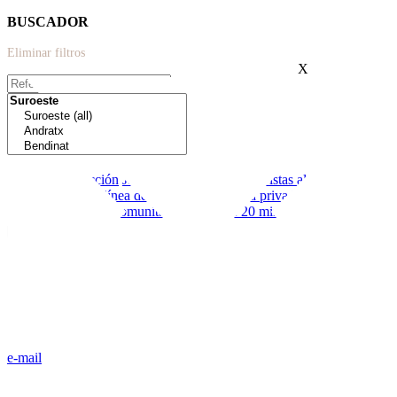
BUSCADOR
Eliminar filtros
X
Extras:
Nueva construcción
Jardín
Moderno
Terraza
Vistas al mar
Cerca de
colegios
Primera línea de mar
Garaje
Piscina privada
Licencia
vacacional
Piscina comunitaria
Menos de 20 minutos de palma
e-mail