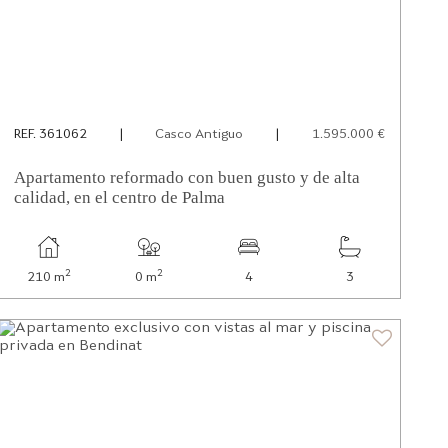
REF. 361062
|
Casco Antiguo
|
1.595.000 €
Apartamento reformado con buen gusto y de alta
calidad, en el centro de Palma
2
2
210 m
0 m
4
3