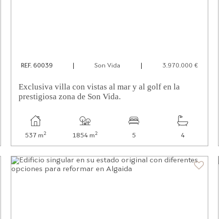
REF. 60039
|
Son Vida
|
3.970.000 €
Exclusiva villa con vistas al mar y al golf en la
prestigiosa zona de Son Vida.
2
2
537 m
1854 m
5
4