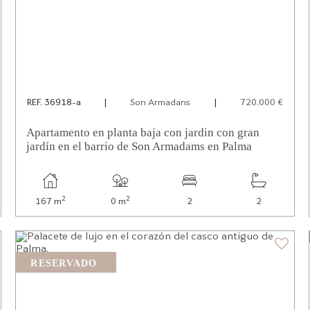
REF. 36918-a
|
Son Armadans
|
720.000 €
Apartamento en planta baja con jardin con gran
jardín en el barrio de Son Armadams en Palma
2
2
167 m
0 m
2
2
RESERVADO