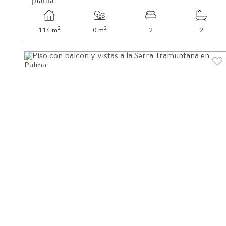
planta
2
2
114 m
0 m
2
2