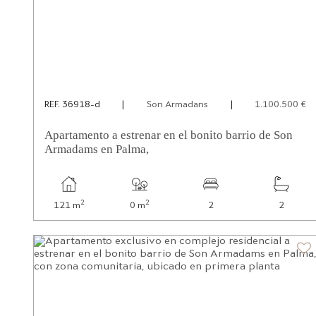
REF. 36918-d
|
Son Armadans
|
1.100.500 €
Apartamento a estrenar en el bonito barrio de Son
Armadams en Palma,
2
2
121 m
0 m
2
2