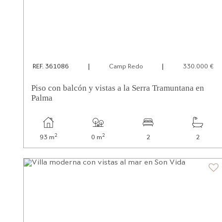
REF. 361086
|
Camp Redo
|
330.000 €
Piso con balcón y vistas a la Serra Tramuntana en
Palma
2
2
93 m
0 m
2
2