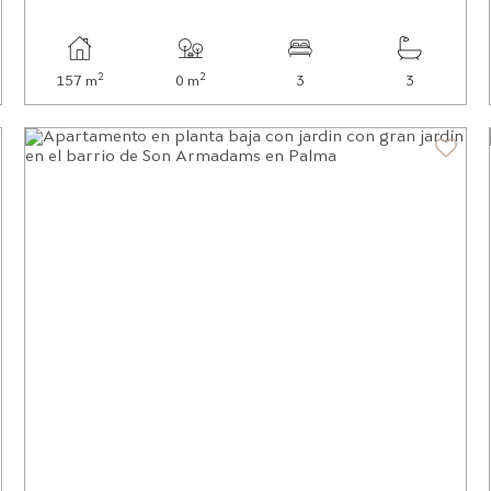
2
2
157 m
0 m
3
3