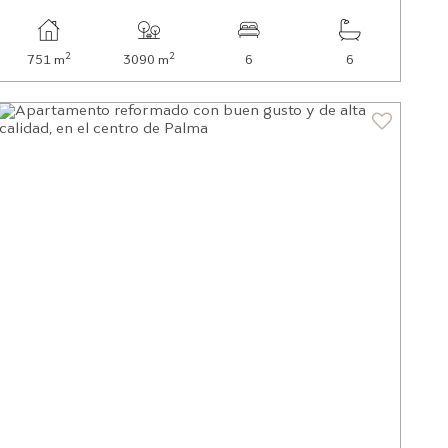
2
2
751 m
3090 m
6
6