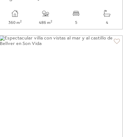
2
2
360 m
486 m
5
4