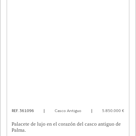
REF. 361096
|
Casco Antiguo
|
5.850.000 €
Palacete de lujo en el corazón del casco antiguo de
Palma.