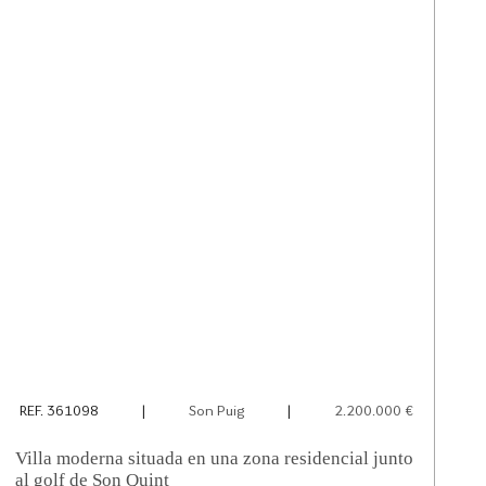
REF. 361098
|
Son Puig
|
2.200.000 €
Villa moderna situada en una zona residencial junto
al golf de Son Quint