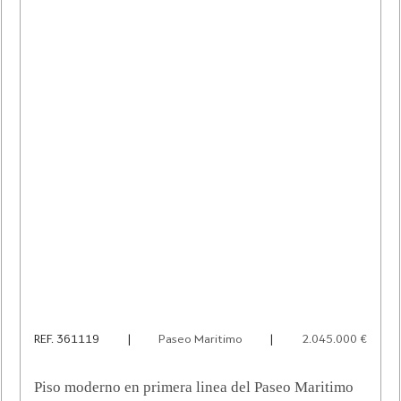
REF. 361119
|
Paseo Maritimo
|
2.045.000 €
Piso moderno en primera linea del Paseo Maritimo