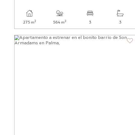
2
2
275 m
564 m
3
3